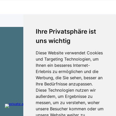
Ihre Privatsphäre ist
uns wichtig
Impressum
Diese Website verwendet Cookies
Datenschutzerklärung
und Targeting Technologien, um
Ihnen ein besseres Internet-
Private Altenpflege Agentur
Erlebnis zu ermöglichen und die
Werbung, die Sie sehen, besser an
Ihre Bedürfnisse anzupassen.
Diese Technologien nutzen wir
außerdem, um Ergebnisse zu
messen, um zu verstehen, woher
unsere Besucher kommen oder um
Share
Facebook
Twitter
Email
unsere Website weiter zu