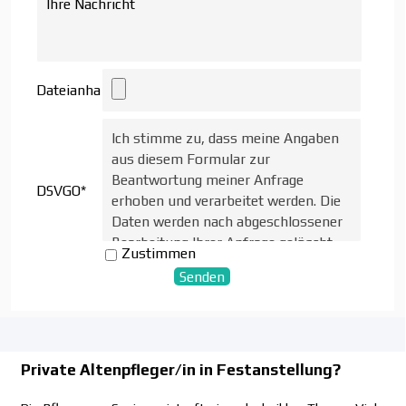
Dateianhang
Ich stimme zu, dass meine Angaben
aus diesem Formular zur
Beantwortung meiner Anfrage
DSVGO
*
erhoben und verarbeitet werden. Die
Daten werden nach abgeschlossener
Bearbeitung Ihrer Anfrage gelöscht.
Zustimmen
Hinweis: Sie können Ihre Einwilligung
jederzeit für die Zukunft per E-Mail
an info@aog-online.de widerrufen.
Detaillierte Informationen zum
Umgang mit Nutzerdaten finden Sie in
der
Datenschutzerklärung.
Private Altenpfleger/in in Festanstellung?