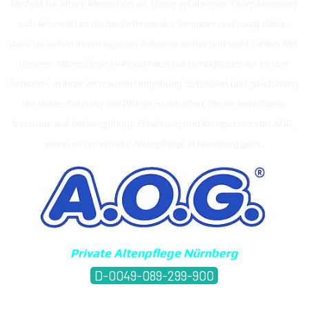
Umfeld für ältere Menschen an. Unser erfahrenes Team kümmert
sich liebevoll um die Bedürfnisse der Senioren und sorgt dafür,
dass sie sich in ihrem eigenen Zuhause sicher und wohl fühlen. Mit
unserer Altenpflege im Privathaushalt ermöglichen wir es den
Senioren, in ihrer vertrauten Umgebung zu bleiben und gleichzeitig
die Unterstützung und Pflege zu erhalten, die sie benötigen.
Vertraue auf die langjährige Erfahrung und Kompetenz von AOG,
wenn es um private Altenpflege in Nürnberg geht.
Private Altenpflege Nürnberg
D-0049-089-299-900
free call 0800 40 200 33