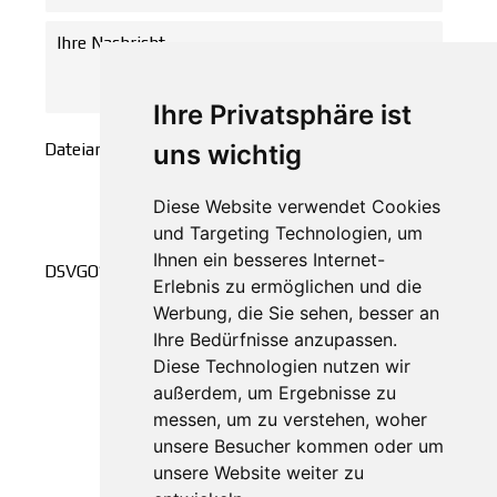
Ihre Privatsphäre ist
Dateianhang
uns wichtig
Diese Website verwendet Cookies
Ich stimme zu, dass meine Angaben
und Targeting Technologien, um
aus diesem Formular zur
Beantwortung meiner Anfrage
Ihnen ein besseres Internet-
DSVGO
*
erhoben und verarbeitet werden. Die
Erlebnis zu ermöglichen und die
Daten werden nach abgeschlossener
Werbung, die Sie sehen, besser an
Bearbeitung Ihrer Anfrage gelöscht.
Ihre Bedürfnisse anzupassen.
Zustimmen
Hinweis: Sie können Ihre Einwilligung
Diese Technologien nutzen wir
jederzeit für die Zukunft per E-Mail
außerdem, um Ergebnisse zu
an info@aog-online.de widerrufen.
messen, um zu verstehen, woher
Detaillierte Informationen zum
unsere Besucher kommen oder um
Umgang mit Nutzerdaten finden Sie in
unsere Website weiter zu
der
Datenschutzerklärung.