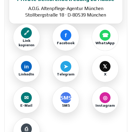
A.O.G. Altenpflege-Agentur München
Stollbergstraße 18 · D-80539 München
🔗
f
☎
Link
Facebook
WhatsApp
kopieren
in
➤
𝕏
LinkedIn
Telegram
X
✉
SMS
◎
E-Mail
SMS
Instagram
⎙