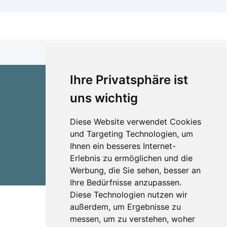
Ihre Privatsphäre ist
uns wichtig
Impressum
Datenschutzerklärung
Diese Website verwendet Cookies
und Targeting Technologien, um
Private Altenpflege Agentur
München
Ihnen ein besseres Internet-
Erlebnis zu ermöglichen und die
Haushälterin München
Werbung, die Sie sehen, besser an
Ihre Bedürfnisse anzupassen.
Diese Technologien nutzen wir
außerdem, um Ergebnisse zu
messen, um zu verstehen, woher
Share
Facebook
Twitter
Email